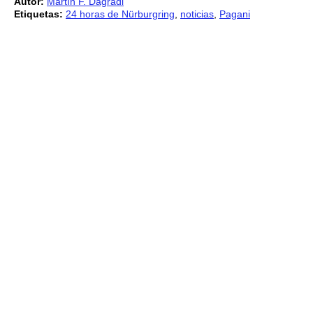
Autor:
Martín F. Dagradi
Etiquetas:
24 horas de Nürburgring
,
noticias
,
Pagani