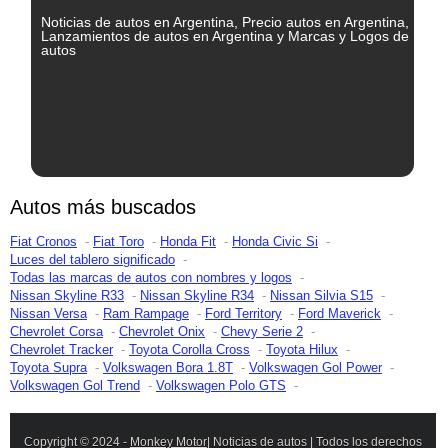
Noticias de autos en Argentina, Precio autos en Argentina,
Lanzamientos de autos en Argentina y Marcas y Logos de
autos
Autos más buscados
Fiat Cronos
Fiat Toro
Honda Fit
Honda Civic Si
Luces del tablero significado
Todas las marcas de autos con nombres y logos
Nissan Skyline R33
Nissan Skyline R34
Nissan Silvia S15
Nissan Versa
Ram Rampage
Ford Territory
Ford Maverick
Chevrolet Corsa
Chevrolet Onix
Chevy Serie 2
Chevrolet Tracker
Toyota Corolla Cross
Toyota Hilux
Toyota Supra
Volkswagen Bora 1.8T
Volkswagen Gol Power
Volkswagen Gol Trend
Volkswagen Polo GTS
Copyright © 2024 -
Monkey Motor
| Noticias de autos | Todos los derechos