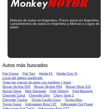
Noticias de autos en Argentina, Precio autos en Argentina,
Lanzamientos de autos en Argentina y Marcas y Logos de
autos
Autos más buscados
Fiat Cronos
Fiat Toro
Honda Fit
Honda Civic Si
Luces del tablero significado
Todas las marcas de autos con nombres y logos
Nissan Skyline R33
Nissan Skyline R34
Nissan Silvia S15
Nissan Versa
Ram Rampage
Ford Territory
Ford Maverick
Chevrolet Corsa
Chevrolet Onix
Chevy Serie 2
Chevrolet Tracker
Toyota Corolla Cross
Toyota Hilux
Toyota Supra
Volkswagen Bora 1.8T
Volkswagen Gol Power
Volkswagen Gol Trend
Volkswagen Polo GTS