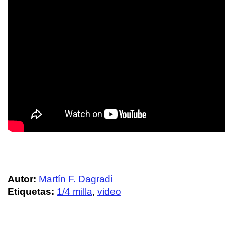
Autor:
Martín F. Dagradi
Etiquetas:
1/4 milla
,
video