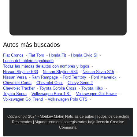
Autos más buscados
Fiat Cronos
Fiat Toro
Honda Fit
Honda Civic Si
Luces del tablero significado
Todas las marcas de autos con nombres y logos
Nissan Skyline R33
Nissan Skyline R34
Nissan Silvia S15
Nissan Versa
Ram Rampage
Ford Territory
Ford Maverick
Chevrolet Corsa
Chevrolet Onix
Chevy Serie 2
Chevrolet Tracker
Toyota Corolla Cross
Toyota Hilux
Toyota Supra
Volkswagen Bora 1.8T
Volkswagen Gol Power
Volkswagen Gol Trend
Volkswagen Polo GTS
Copyright © 2024 -
Monkey Motor
| Noticias de autos | Todos los derechos
Reservados | Algunos contenidos registrados bajo licencia Creative
Commons.